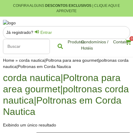
CONFIRA ALGUNS
DESCONTOS EXCLUSIVOS
| CLIQUE AQUI E
APROVEITE
Já registrado?
Entrar
0
Produtos
Condomínios /
Contato
Hotéis
Home
»
corda nautica|Poltrona para area gourmet|poltronas corda
nautica|Poltronas em Corda Nautica
corda nautica|Poltrona para
area gourmet|poltronas corda
nautica|Poltronas em Corda
Nautica
Exibindo um único resultado