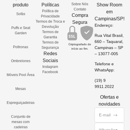
Sobre Nós
produto
Políticas
Show Room
Contato
Política de
em
Sofás
Compra
Privacidade
Campinas/SP!
Termos de Troca e
Segura
Endereço:
Devolução
Puffs e Seat
Termos de
Garden
Rua Vital Brasil,
SSL
Garantia
660 – Taquaral,
Termos de
Criptografado do
Poltronas
Campinas – SP
Segurança
início ao fim.
Redes
– 13077-005
Sociais
Ombrelones
Telefone e
Instagram
WhatsApp:
Facebook
Móveis Pool Área
(19) 9
9911.2022
Mesas
Ofertas e
Espreguiçadeiras
novidades
Conjunto de
mesas com
cadeiras