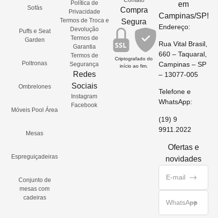
Política de
em
Sofás
Compra
Privacidade
Campinas/SP!
Termos de Troca e
Segura
Endereço:
Devolução
Puffs e Seat
Termos de
Garden
Rua Vital Brasil,
SSL
Garantia
660 – Taquaral,
Termos de
Criptografado do
Poltronas
Campinas – SP
Segurança
início ao fim.
Redes
– 13077-005
Sociais
Ombrelones
Telefone e
Instagram
WhatsApp:
Facebook
Móveis Pool Área
(19) 9
9911.2022
Mesas
Ofertas e
Espreguiçadeiras
novidades
Conjunto de
mesas com
cadeiras