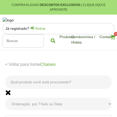
CONFIRA ALGUNS
DESCONTOS EXCLUSIVOS
| CLIQUE AQUI E
APROVEITE
Já registrado?
Entrar
0
Produtos
Condomínios /
Contato
Hotéis
< Voltar para home
Chaises