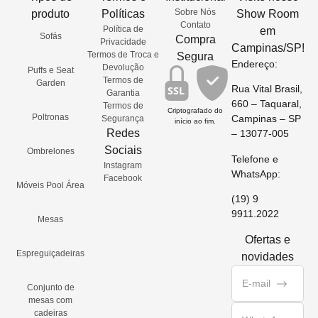
Sobre Nós
produto
Políticas
Show Room
Contato
Política de
em
Sofás
Compra
Privacidade
Campinas/SP!
Termos de Troca e
Segura
Endereço:
Devolução
Puffs e Seat
Termos de
Garden
Rua Vital Brasil,
SSL
Garantia
660 – Taquaral,
Termos de
Criptografado do
Poltronas
Campinas – SP
Segurança
início ao fim.
Redes
– 13077-005
Sociais
Ombrelones
Telefone e
Instagram
WhatsApp:
Facebook
Móveis Pool Área
(19) 9
9911.2022
Mesas
Ofertas e
Espreguiçadeiras
novidades
Conjunto de
mesas com
cadeiras