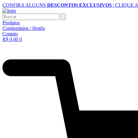
Ir
CONFIRA ALGUNS
DESCONTOS EXCLUSIVOS
| CLIQUE 
para
o
Buscar
conteúdo
Produtos
Condomínios / Hotéis
Contato
R$
0,00
0