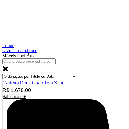
Entrar
< Voltar para home
Móveis Pool Área
Cadeira Deck Chair Tela Sling
R$
1.678,00
Saiba mais +