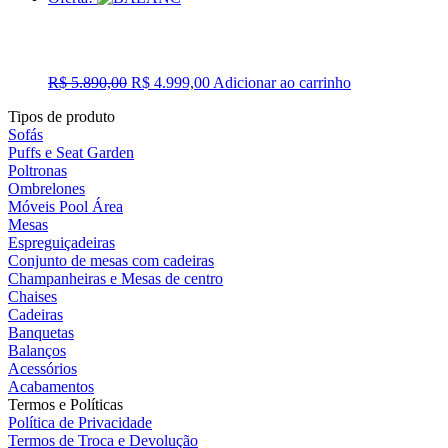
O
O
R$
5.890,00
R$
4.999,00
Adicionar ao carrinho
preço
preço
Tipos de produto
original
atual
Sofás
era:
é:
Puffs e Seat Garden
R$ 5.890,00.
R$ 4.999,00.
Poltronas
Ombrelones
Móveis Pool Área
Mesas
Espreguiçadeiras
Conjunto de mesas com cadeiras
Champanheiras e Mesas de centro
Chaises
Cadeiras
Banquetas
Balanços
Acessórios
Acabamentos
Termos e Políticas
Política de Privacidade
Termos de Troca e Devolução