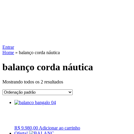
Entrar
Home
»
balanço corda náutica
balanço corda náutica
Mostrando todos os 2 resultados
R$
9.980,00
Adicionar ao carrinho
Oferta!