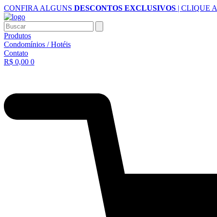
Ir
CONFIRA ALGUNS
DESCONTOS EXCLUSIVOS
| CLIQUE 
para
o
Buscar
conteúdo
Produtos
Condomínios / Hotéis
Contato
R$
0,00
0