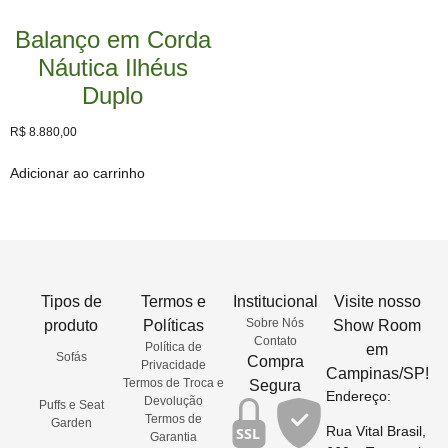
Balanço em Corda
Náutica Ilhéus
Duplo
R$
8.880,00
Adicionar ao carrinho
Tipos de
Termos e
Institucional
Visite nosso
Sobre Nós
produto
Políticas
Show Room
Contato
Política de
em
Sofás
Compra
Privacidade
Campinas/SP!
Termos de Troca e
Segura
Endereço:
Devolução
Puffs e Seat
Termos de
Garden
Rua Vital Brasil,
SSL
Garantia