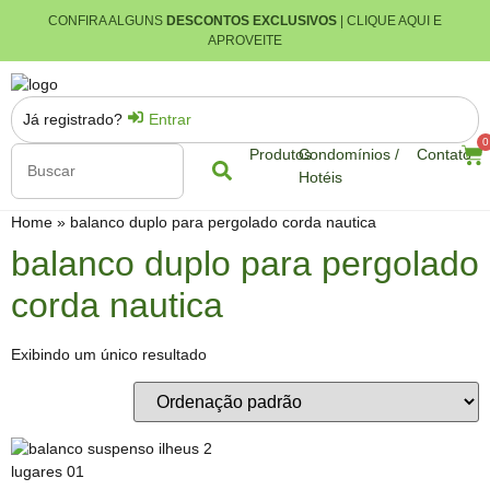
CONFIRA ALGUNS
DESCONTOS EXCLUSIVOS
| CLIQUE AQUI E
APROVEITE
Já registrado?
Entrar
0
Produtos
Condomínios /
Contato
Hotéis
Home
»
balanco duplo para pergolado corda nautica
balanco duplo para pergolado
corda nautica
Exibindo um único resultado