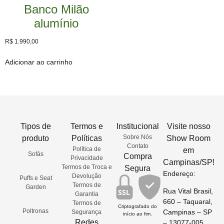
Banco Milão
alumínio
R$
1.990,00
Adicionar ao carrinho
Tipos de
Termos e
Institucional
Visite nosso
Sobre Nós
produto
Políticas
Show Room
Contato
Política de
em
Sofás
Compra
Privacidade
Campinas/SP!
Termos de Troca e
Segura
Endereço:
Devolução
Puffs e Seat
Termos de
Garden
Rua Vital Brasil,
SSL
Garantia
660 – Taquaral,
Termos de
Criptografado do
Poltronas
Campinas – SP
Segurança
início ao fim.
Redes
– 13077-005