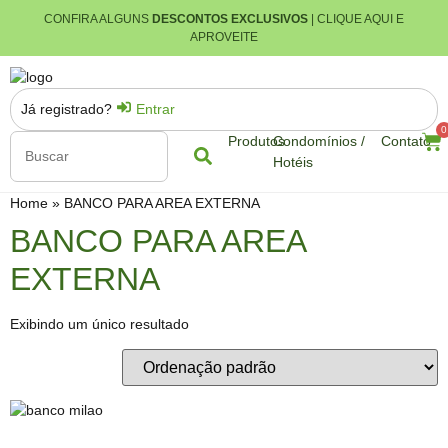
CONFIRA ALGUNS
DESCONTOS EXCLUSIVOS
| CLIQUE AQUI E
APROVEITE
Já registrado?
Entrar
0
Produtos
Condomínios /
Contato
Hotéis
Home
»
BANCO PARA AREA EXTERNA
BANCO PARA AREA
EXTERNA
Exibindo um único resultado