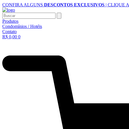
Ir
CONFIRA ALGUNS
DESCONTOS EXCLUSIVOS
| CLIQUE 
para
o
Buscar
conteúdo
Produtos
Condomínios / Hotéis
Contato
R$
0,00
0