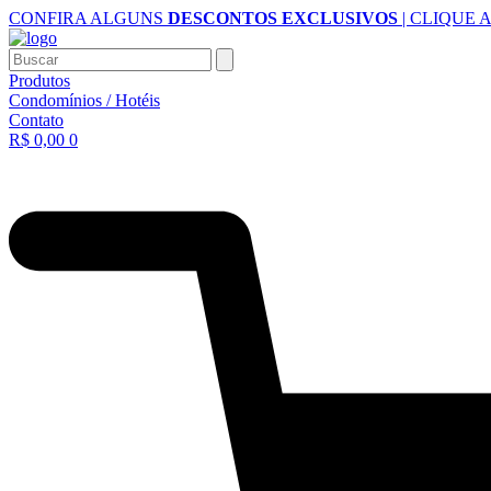
Ir
CONFIRA ALGUNS
DESCONTOS EXCLUSIVOS
| CLIQUE 
para
o
Buscar
conteúdo
Produtos
Condomínios / Hotéis
Contato
R$
0,00
0