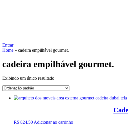
Entrar
Home
»
cadeira empilhável gourmet.
cadeira empilhável gourmet.
Exibindo um único resultado
Cade
R$
824,50
Adicionar ao carrinho