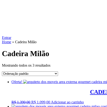
Entrar
Home
»
Cadeira Milão
Cadeira Milão
Mostrando todos os 3 resultados
Oferta!
CADE
O
O
R$
1.390,00
R$
1.099,00
Adicionar ao carrinho
preço
preço