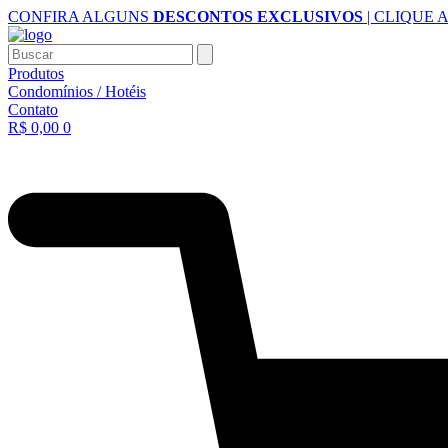
Ir
CONFIRA ALGUNS
DESCONTOS EXCLUSIVOS
| CLIQUE 
para
o
Buscar
conteúdo
Produtos
Condomínios / Hotéis
Contato
R$
0,00
0