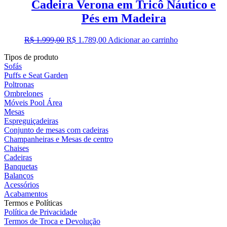
Cadeira Verona em Tricô Náutico e
Pés em Madeira
O
O
R$
1.999,00
R$
1.789,00
Adicionar ao carrinho
preço
preço
Tipos de produto
original
atual
Sofás
era:
é:
Puffs e Seat Garden
R$ 1.999,00.
R$ 1.789,00.
Poltronas
Ombrelones
Móveis Pool Área
Mesas
Espreguiçadeiras
Conjunto de mesas com cadeiras
Champanheiras e Mesas de centro
Chaises
Cadeiras
Banquetas
Balanços
Acessórios
Acabamentos
Termos e Políticas
Política de Privacidade
Termos de Troca e Devolução