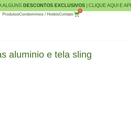
A ALGUNS
DESCONTOS EXCLUSIVOS
| CLIQUE AQUI E A
0
Produtos
Condomínios / Hotéis
Contato
 aluminio e tela sling