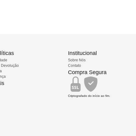
íticas
Institucional
idade
Sobre Nós
e Devolução
Contato
ia
Compra Segura
ança
is
SSL
Criptografado do início ao fim.