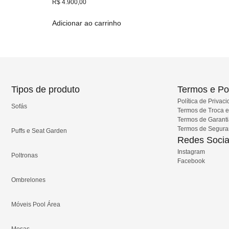
R$
4.900,00
Adicionar ao carrinho
Tipos de produto
Termos e Pol
Política de Privac
Sofás
Termos de Troca 
Termos de Garant
Termos de Segur
Puffs e Seat Garden
Redes Socia
Instagram
Poltronas
Facebook
Ombrelones
Móveis Pool Área
Mesas