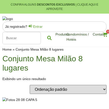
CONFIRA ALGUNS
DESCONTOS EXCLUSIVOS
| CLIQUE AQUI E
APROVEITE
Já registrado?
Entrar
0
Produtos
Condomínios /
Contato
Hotéis
Home
»
Conjunto Mesa Milão 8 lugares
Conjunto Mesa Milão 8
lugares
Exibindo um único resultado