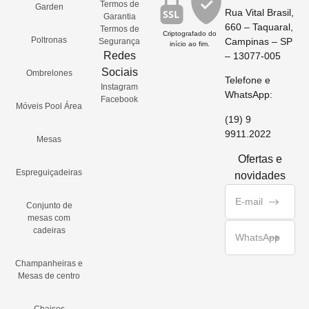
Termos de
Garden
Rua Vital Brasil,
SSL
Garantia
660 – Taquaral,
Termos de
Criptografado do
Poltronas
Campinas – SP
Segurança
início ao fim.
Redes
– 13077-005
Sociais
Ombrelones
Telefone e
Instagram
WhatsApp:
Facebook
Móveis Pool Área
(19) 9
9911.2022
Mesas
Ofertas e
Espreguiçadeiras
novidades
Conjunto de
mesas com
cadeiras
Champanheiras e
Mesas de centro
Chaises