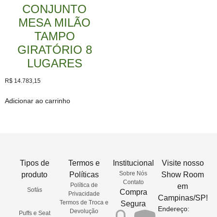
CONJUNTO
MESA MILÃO
TAMPO
GIRATÓRIO 8
LUGARES
R$
14.783,15
Adicionar ao carrinho
Tipos de
Termos e
Institucional
Visite nosso
Sobre Nós
produto
Políticas
Show Room
Contato
Política de
em
Sofás
Compra
Privacidade
Campinas/SP!
Termos de Troca e
Segura
Endereço:
Devolução
Puffs e Seat