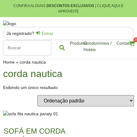
CONFIRA ALGUNS
DESCONTOS EXCLUSIVOS
| CLIQUE AQUI E
APROVEITE
Já registrado?
Entrar
0
Produtos
Condomínios /
Contato
Hotéis
Home
»
corda nautica
corda nautica
Exibindo um único resultado
SOFÁ EM CORDA