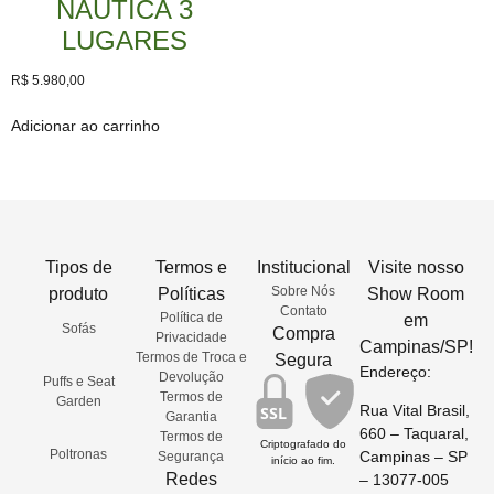
NÁUTICA 3
LUGARES
R$
5.980,00
Adicionar ao carrinho
Tipos de
Termos e
Institucional
Visite nosso
Sobre Nós
produto
Políticas
Show Room
Contato
Política de
em
Sofás
Compra
Privacidade
Campinas/SP!
Termos de Troca e
Segura
Endereço:
Devolução
Puffs e Seat
Termos de
Garden
Rua Vital Brasil,
SSL
Garantia
660 – Taquaral,
Termos de
Criptografado do
Poltronas
Campinas – SP
Segurança
início ao fim.
Redes
– 13077-005