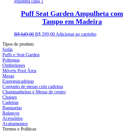
Puff Seat Garden Ampulheta com
Tampo em Madeira
O
O
R$
649,00
R$
599,00
Adicionar ao carrinho
preço
preço
Tipos de produto
original
atual
Sofás
era:
é:
Puffs e Seat Garden
R$ 649,00.
R$ 599,00.
Poltronas
Ombrelones
Móveis Pool Área
Mesas
Espreguiçadeiras
Conjunto de mesas com cadeiras
Champanheiras e Mesas de centro
Chaises
Cadeiras
Banquetas
Balanços
Acessórios
Acabamentos
Termos e Políticas