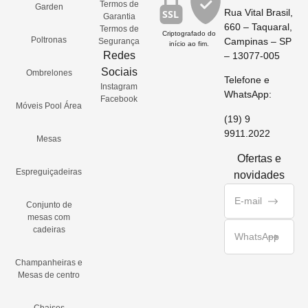
Termos de
Garden
Rua Vital Brasil,
SSL
Garantia
660 – Taquaral,
Termos de
Criptografado do
Poltronas
Campinas – SP
Segurança
início ao fim.
Redes
– 13077-005
Sociais
Ombrelones
Telefone e
Instagram
WhatsApp:
Facebook
Móveis Pool Área
(19) 9
9911.2022
Mesas
Ofertas e
Espreguiçadeiras
novidades
Conjunto de
mesas com
cadeiras
Champanheiras e
Mesas de centro
Chaises