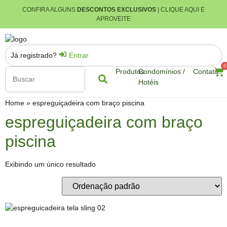
CONFIRA ALGUNS
DESCONTOS EXCLUSIVOS
| CLIQUE AQUI E
APROVEITE
Já registrado?
Entrar
0
Produtos
Condomínios /
Contato
Hotéis
Home
»
espreguiçadeira com braço piscina
espreguiçadeira com braço
piscina
Exibindo um único resultado