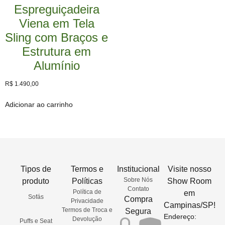
Espreguiçadeira
Viena em Tela
Sling com Braços e
Estrutura em
Alumínio
R$
1.490,00
Adicionar ao carrinho
Tipos de
Termos e
Institucional
Visite nosso
Sobre Nós
produto
Políticas
Show Room
Contato
Política de
em
Sofás
Compra
Privacidade
Campinas/SP!
Termos de Troca e
Segura
Endereço:
Devolução
Puffs e Seat