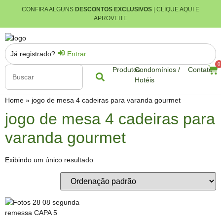
CONFIRA ALGUNS
DESCONTOS EXCLUSIVOS
| CLIQUE AQUI E
APROVEITE
Já registrado?
Entrar
0
Produtos
Condomínios /
Contato
Hotéis
Home
»
jogo de mesa 4 cadeiras para varanda gourmet
jogo de mesa 4 cadeiras para
varanda gourmet
Exibindo um único resultado