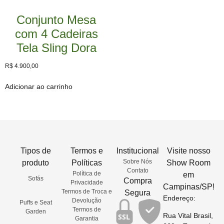
Conjunto Mesa
com 4 Cadeiras
Tela Sling Dora
R$
4.900,00
Adicionar ao carrinho
Tipos de
Termos e
Institucional
Visite nosso
Sobre Nós
produto
Políticas
Show Room
Contato
Política de
em
Sofás
Compra
Privacidade
Campinas/SP!
Termos de Troca e
Segura
Endereço:
Devolução
Puffs e Seat
Termos de
Garden
Rua Vital Brasil,
SSL
Garantia