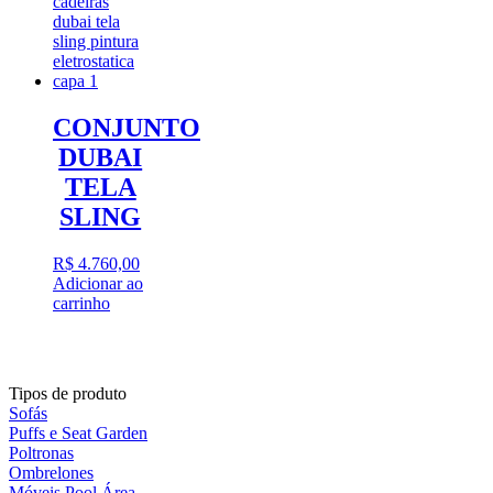
CONJUNTO
DUBAI
TELA
SLING
R$
4.760,00
Adicionar ao
carrinho
Tipos de produto
Sofás
Puffs e Seat Garden
Poltronas
Ombrelones
Móveis Pool Área