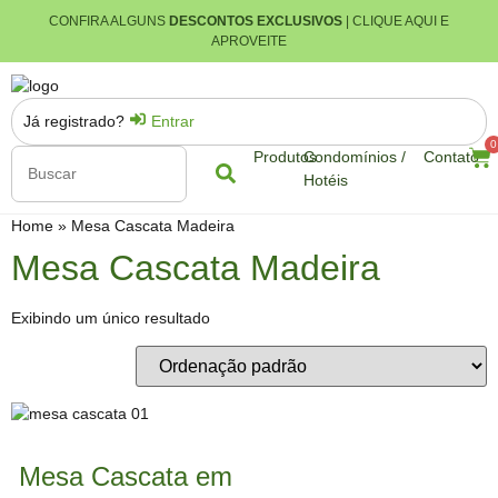
CONFIRA ALGUNS
DESCONTOS EXCLUSIVOS
| CLIQUE AQUI E
APROVEITE
Já registrado?
Entrar
0
Produtos
Condomínios /
Contato
Hotéis
Home
»
Mesa Cascata Madeira
Mesa Cascata Madeira
Exibindo um único resultado
Mesa Cascata em