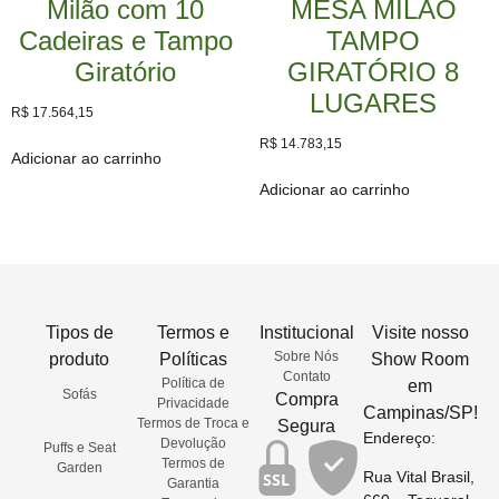
Milão com 10
MESA MILÃO
Cadeiras e Tampo
TAMPO
Giratório
GIRATÓRIO 8
LUGARES
R$
17.564,15
R$
14.783,15
Adicionar ao carrinho
Adicionar ao carrinho
Tipos de
Termos e
Institucional
Visite nosso
Sobre Nós
produto
Políticas
Show Room
Contato
Política de
em
Sofás
Compra
Privacidade
Campinas/SP!
Termos de Troca e
Segura
Endereço:
Devolução
Puffs e Seat
Termos de
Garden
Rua Vital Brasil,
SSL
Garantia