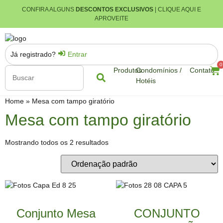
CONFIRA ALGUNS
DESCONTOS EXCLUSIVOS
| CLIQUE AQUI E
APROVEITE
Já registrado?
Entrar
0
Produtos
Condomínios /
Contato
Hotéis
Home
»
Mesa com tampo giratório
Mesa com tampo giratório
Mostrando todos os 2 resultados
Conjunto Mesa
CONJUNTO