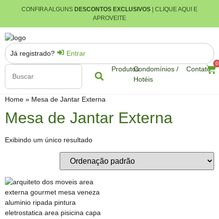
CONFIRA ALGUNS
DESCONTOS EXCLUSIVOS
| CLIQUE AQUI E
APROVEITE
Já registrado?
Entrar
0
Produtos
Condomínios /
Contato
Hotéis
Home
»
Mesa de Jantar Externa
Mesa de Jantar Externa
Exibindo um único resultado