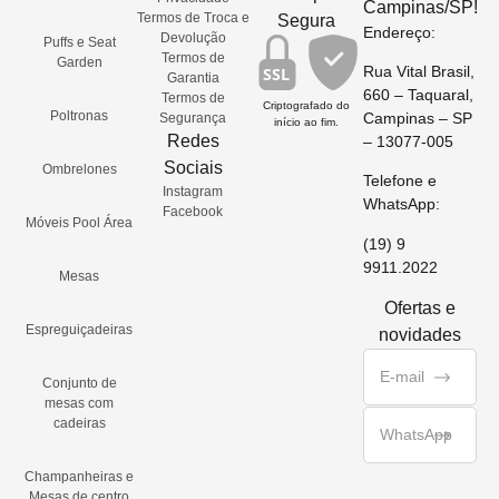
Campinas/SP!
Termos de Troca e
Segura
Endereço:
Devolução
Puffs e Seat
Termos de
Garden
Rua Vital Brasil,
SSL
Garantia
660 – Taquaral,
Termos de
Criptografado do
Poltronas
Campinas – SP
Segurança
início ao fim.
Redes
– 13077-005
Sociais
Ombrelones
Telefone e
Instagram
WhatsApp:
Facebook
Móveis Pool Área
(19) 9
9911.2022
Mesas
Ofertas e
Espreguiçadeiras
novidades
Conjunto de
mesas com
cadeiras
Champanheiras e
Mesas de centro