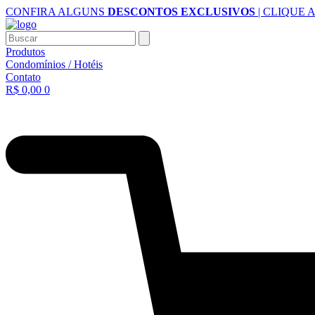
Ir
CONFIRA ALGUNS
DESCONTOS EXCLUSIVOS
| CLIQUE 
para
o
Buscar
conteúdo
Produtos
Condomínios / Hotéis
Contato
R$
0,00
0