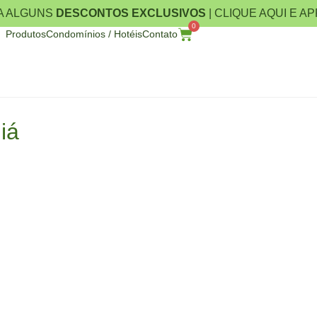
A ALGUNS
DESCONTOS EXCLUSIVOS
| CLIQUE AQUI E A
0
Produtos
Condomínios / Hotéis
Contato
iá