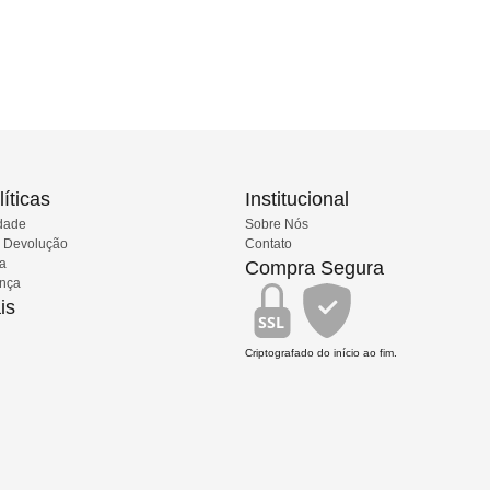
íticas
Institucional
idade
Sobre Nós
e Devolução
Contato
ia
Compra Segura
ança
is
SSL
Criptografado do início ao fim.