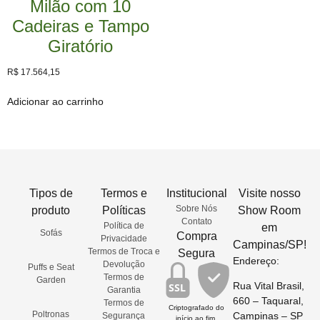
Milão com 10
Cadeiras e Tampo
Giratório
R$
17.564,15
Adicionar ao carrinho
Tipos de
Termos e
Institucional
Visite nosso
Sobre Nós
produto
Políticas
Show Room
Contato
Política de
em
Sofás
Compra
Privacidade
Campinas/SP!
Termos de Troca e
Segura
Endereço:
Devolução
Puffs e Seat
Termos de
Garden
Rua Vital Brasil,
SSL
Garantia
660 – Taquaral,
Termos de
Criptografado do
Poltronas
Campinas – SP
Segurança
início ao fim.