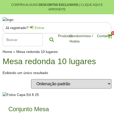
CONFIRA ALGUNS
DESCONTOS EXCLUSIVOS
| CLIQUE AQUI E
APROVEITE
Já registrado?
Entrar
0
Produtos
Condomínios /
Contato
Hotéis
Home
»
Mesa redonda 10 lugares
Mesa redonda 10 lugares
Exibindo um único resultado
Conjunto Mesa