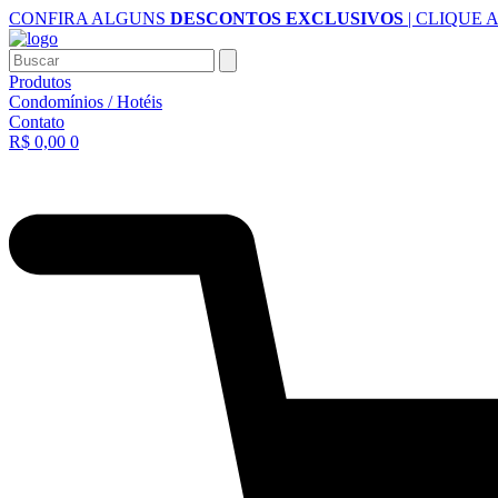
Ir
CONFIRA ALGUNS
DESCONTOS EXCLUSIVOS
| CLIQUE 
para
o
Buscar
conteúdo
Produtos
Condomínios / Hotéis
Contato
R$
0,00
0