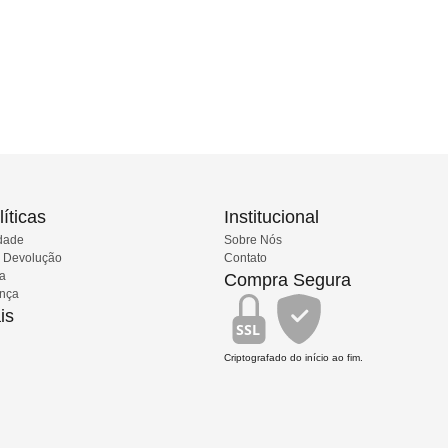
íticas
Institucional
idade
Sobre Nós
e Devolução
Contato
ia
Compra Segura
ança
is
SSL
Criptografado do início ao fim.