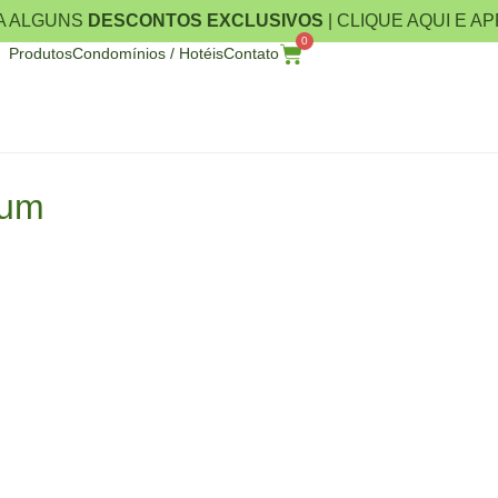
A ALGUNS
DESCONTOS EXCLUSIVOS
| CLIQUE AQUI E A
0
Produtos
Condomínios / Hotéis
Contato
ium