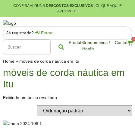
CONFIRA ALGUNS
DESCONTOS EXCLUSIVOS
| CLIQUE AQUI E
APROVEITE
Já registrado?
Entrar
0
Produtos
Condomínios /
Contato
Hotéis
Home
»
móveis de corda náutica em Itu
móveis de corda náutica em
Itu
Exibindo um único resultado