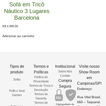
Sofá em Tricô
Náutico 3 Lugares
Barcelona
R$
4.990,00
Adicionar ao carrinho
Tipos de
Termos e
Institucional
Visite nosso
Sobre Nós
produto
Políticas
Show Room
Contato
Política de
em
Sofás
Compra
Privacidade
Campinas/SP!
Termos de Troca e
Segura
Endereço:
Devolução
Puffs e Seat
Termos de
Garden
Rua Vital Brasil,
SSL
Garantia
660 – Taquaral,
Termos de
Criptografado do