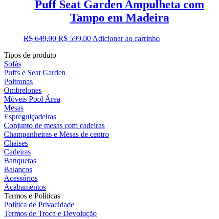
Puff Seat Garden Ampulheta com
Tampo em Madeira
O
O
R$
649,00
R$
599,00
Adicionar ao carrinho
preço
preço
Tipos de produto
original
atual
Sofás
era:
é:
Puffs e Seat Garden
R$ 649,00.
R$ 599,00.
Poltronas
Ombrelones
Móveis Pool Área
Mesas
Espreguiçadeiras
Conjunto de mesas com cadeiras
Champanheiras e Mesas de centro
Chaises
Cadeiras
Banquetas
Balanços
Acessórios
Acabamentos
Termos e Políticas
Política de Privacidade
Termos de Troca e Devolução