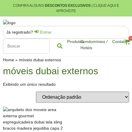
CONFIRA ALGUNS
DESCONTOS EXCLUSIVOS
| CLIQUE AQUI E
APROVEITE
Já registrado?
Entrar
0
Produtos
Condomínios /
Contato
Hotéis
Home
»
móveis dubai externos
móveis dubai externos
Exibindo um único resultado