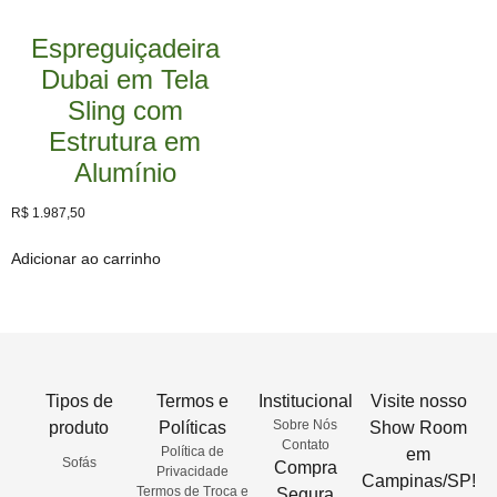
Espreguiçadeira
Dubai em Tela
Sling com
Estrutura em
Alumínio
R$
1.987,50
Adicionar ao carrinho
Tipos de
Termos e
Institucional
Visite nosso
Sobre Nós
produto
Políticas
Show Room
Contato
Política de
em
Sofás
Compra
Privacidade
Campinas/SP!
Termos de Troca e
Segura