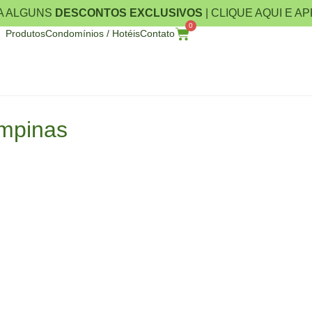
A ALGUNS
DESCONTOS EXCLUSIVOS
| CLIQUE AQUI E A
0
Produtos
Condomínios / Hotéis
Contato
mpinas