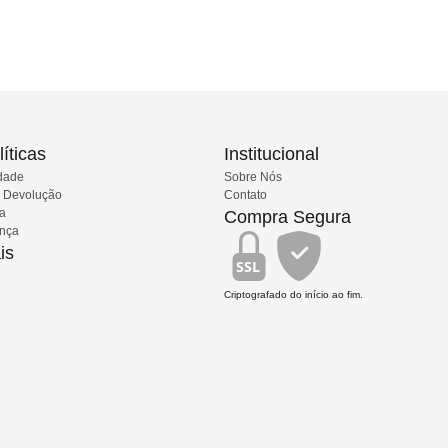
íticas
Institucional
idade
Sobre Nós
e Devolução
Contato
ia
Compra Segura
ança
is
SSL
Criptografado do início ao fim.