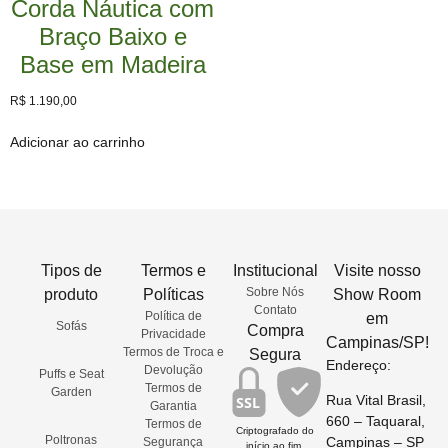
Corda Náutica com
Braço Baixo e
Base em Madeira
R$
1.190,00
Adicionar ao carrinho
Tipos de
Termos e
Institucional
Visite nosso
Sobre Nós
produto
Políticas
Show Room
Contato
Política de
em
Sofás
Compra
Privacidade
Campinas/SP!
Termos de Troca e
Segura
Endereço:
Devolução
Puffs e Seat
Termos de
Garden
Rua Vital Brasil,
SSL
Garantia
660 – Taquaral,
Termos de
Criptografado do
Poltronas
Campinas – SP
Segurança
início ao fim.