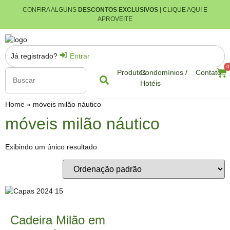
CONFIRA ALGUNS
DESCONTOS EXCLUSIVOS
| CLIQUE AQUI E
APROVEITE
Já registrado?
Entrar
0
Produtos
Condomínios /
Contato
Hotéis
Home
»
móveis milão náutico
móveis milão náutico
Exibindo um único resultado
Cadeira Milão em