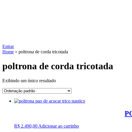
Entrar
Home
»
poltrona de corda tricotada
poltrona de corda tricotada
Exibindo um único resultado
P
R$
2.490,00
Adicionar ao carrinho