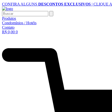
Ir
CONFIRA ALGUNS
DESCONTOS EXCLUSIVOS
| CLIQUE 
para
o
Buscar
conteúdo
Produtos
Condomínios / Hotéis
Contato
R$
0,00
0