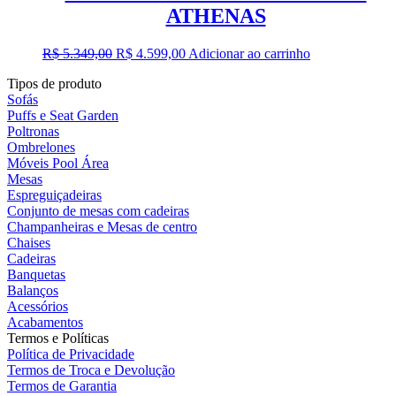
ATHENAS
O
O
R$
5.349,00
R$
4.599,00
Adicionar ao carrinho
preço
preço
Tipos de produto
original
atual
Sofás
era:
é:
Puffs e Seat Garden
R$ 5.349,00.
R$ 4.599,00.
Poltronas
Ombrelones
Móveis Pool Área
Mesas
Espreguiçadeiras
Conjunto de mesas com cadeiras
Champanheiras e Mesas de centro
Chaises
Cadeiras
Banquetas
Balanços
Acessórios
Acabamentos
Termos e Políticas
Política de Privacidade
Termos de Troca e Devolução
Termos de Garantia