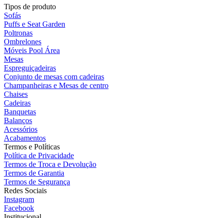
Tipos de produto
original
atual
Sofás
era:
é:
Puffs e Seat Garden
R$ 5.349,00.
R$ 4.599,00.
Poltronas
Ombrelones
Móveis Pool Área
Mesas
Espreguiçadeiras
Conjunto de mesas com cadeiras
Champanheiras e Mesas de centro
Chaises
Cadeiras
Banquetas
Balanços
Acessórios
Acabamentos
Termos e Políticas
Política de Privacidade
Termos de Troca e Devolução
Termos de Garantia
Termos de Segurança
Redes Sociais
Instagram
Facebook
Institucional