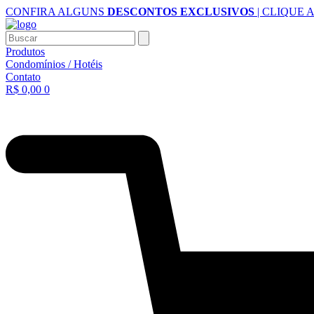
Ir
CONFIRA ALGUNS
DESCONTOS EXCLUSIVOS
| CLIQUE 
para
o
Buscar
conteúdo
Produtos
Condomínios / Hotéis
Contato
R$
0,00
0