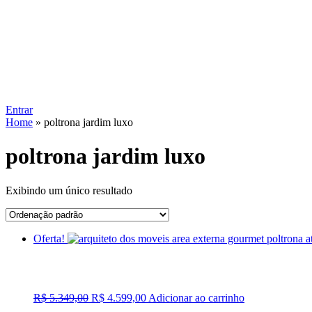
Entrar
Home
»
poltrona jardim luxo
poltrona jardim luxo
Exibindo um único resultado
Oferta!
O
O
R$
5.349,00
R$
4.599,00
Adicionar ao carrinho
preço
preço