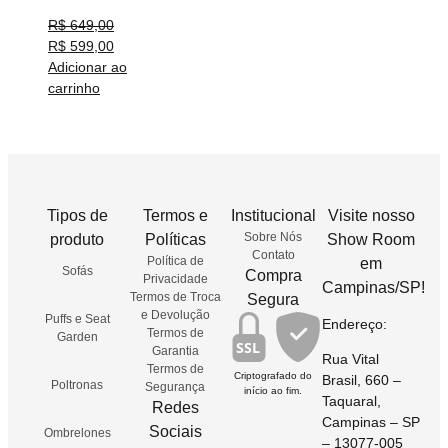
R$
649,00
R$
599,00
Adicionar ao
carrinho
Tipos de
Termos e
Institucional
Visite nosso
Sobre Nós
produto
Políticas
Show Room
Contato
Política de
em
Sofás
Compra
Privacidade
Campinas/SP!
Termos de Troca
Segura
e Devolução
Puffs e Seat
Endereço:
Termos de
Garden
SSL
Garantia
Rua Vital
Termos de
Criptografado do
Brasil, 660 –
Poltronas
Segurança
início ao fim.
Taquaral,
Redes
Campinas – SP
Sociais
Ombrelones
– 13077-005