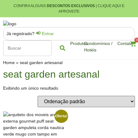
CONFIRA ALGUNS
DESCONTOS EXCLUSIVOS
| CLIQUE AQUI E
APROVEITE
Já registrado?
Entrar
0
Produtos
Condomínios /
Contato
Hotéis
Home
»
seat garden artesanal
seat garden artesanal
Exibindo um único resultado
Oferta!