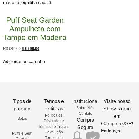
Puff Seat Garden
Ampulheta com
Tampo em Madeira
R$
649,00
R$
599,00
Adicionar ao carrinho
Tipos de
Termos e
Institucional
Visite nosso
Sobre Nós
produto
Políticas
Show Room
Contato
Política de
em
Sofás
Compra
Privacidade
Campinas/SP!
Termos de Troca e
Segura
Endereço:
Devolução
Puffs e Seat
Termos de
Garden