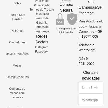
Política de
em
Sofás
Compra
Privacidade
Campinas/SP!
Termos de Troca e
Segura
Endereço:
Devolução
Puffs e Seat
Termos de
Garden
Rua Vital Brasil,
SSL
Garantia
660 – Taquaral,
Termos de
Criptografado do
Poltronas
Campinas – SP
Segurança
início ao fim.
Redes
– 13077-005
Sociais
Ombrelones
Telefone e
Instagram
WhatsApp:
Facebook
Móveis Pool Área
(19) 9
9911.2022
Mesas
Ofertas e
Espreguiçadeiras
novidades
Conjunto de
mesas com
cadeiras