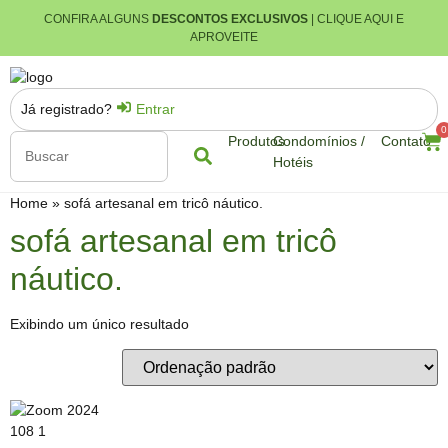
CONFIRA ALGUNS
DESCONTOS EXCLUSIVOS
| CLIQUE AQUI E
APROVEITE
Já registrado?
Entrar
0
Produtos
Condomínios /
Contato
Hotéis
Home
»
sofá artesanal em tricô náutico.
sofá artesanal em tricô
náutico.
Exibindo um único resultado