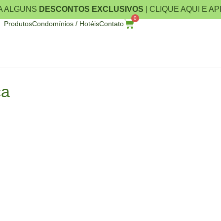
A ALGUNS
DESCONTOS EXCLUSIVOS
| CLIQUE AQUI E A
0
Produtos
Condomínios / Hotéis
Contato
ca