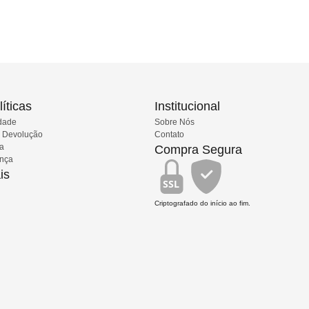
íticas
Institucional
idade
Sobre Nós
e Devolução
Contato
ia
Compra Segura
ança
is
SSL
Criptografado do início ao fim.