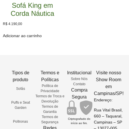
Sofá King em
Corda Náutica
R$
4.190,00
Adicionar ao carrinho
Tipos de
Termos e
Institucional
Visite nosso
Sobre Nós
produto
Políticas
Show Room
Contato
Política de
em
Sofás
Compra
Privacidade
Campinas/SP!
Termos de Troca e
Segura
Endereço:
Devolução
Puffs e Seat
Termos de
Garden
Rua Vital Brasil,
SSL
Garantia
660 – Taquaral,
Termos de
Criptografado do
Poltronas
Campinas – SP
Segurança
início ao fim.
Redes
– 13077-005