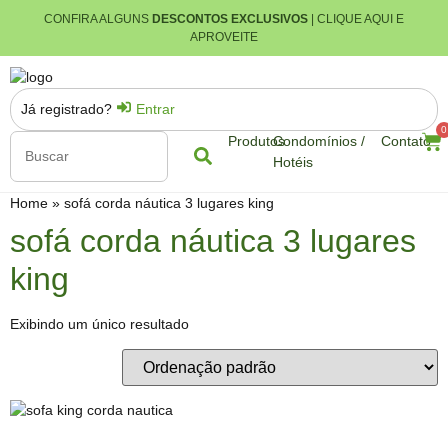
CONFIRA ALGUNS
DESCONTOS EXCLUSIVOS
| CLIQUE AQUI E
APROVEITE
Já registrado?
Entrar
0
Produtos
Condomínios /
Contato
Hotéis
Home
»
sofá corda náutica 3 lugares king
sofá corda náutica 3 lugares
king
Exibindo um único resultado