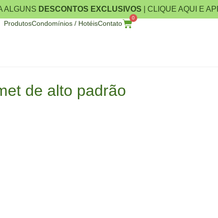
A ALGUNS
DESCONTOS EXCLUSIVOS
| CLIQUE AQUI E A
0
Produtos
Condomínios / Hotéis
Contato
met de alto padrão