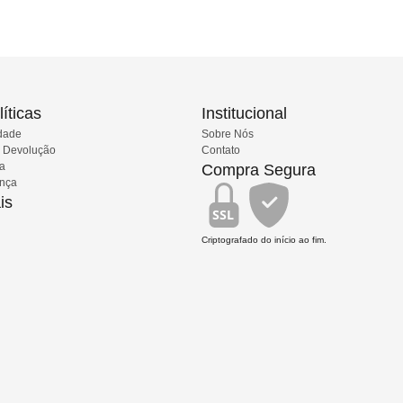
íticas
Institucional
idade
Sobre Nós
e Devolução
Contato
ia
Compra Segura
ança
is
SSL
Criptografado do início ao fim.