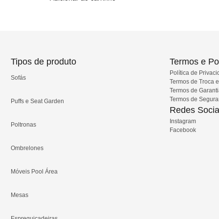
Tipos de produto
Termos e Pol
Política de Privac
Sofás
Termos de Troca 
Termos de Garant
Termos de Segur
Puffs e Seat Garden
Redes Socia
Instagram
Poltronas
Facebook
Ombrelones
Móveis Pool Área
Mesas
Espreguiçadeiras