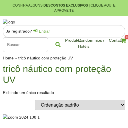
CONFIRA ALGUNS
DESCONTOS EXCLUSIVOS
| CLIQUE AQUI E
APROVEITE
Já registrado?
Entrar
0
Produtos
Condomínios /
Contato
Hotéis
Home
»
tricô náutico com proteção UV
tricô náutico com proteção
UV
Exibindo um único resultado