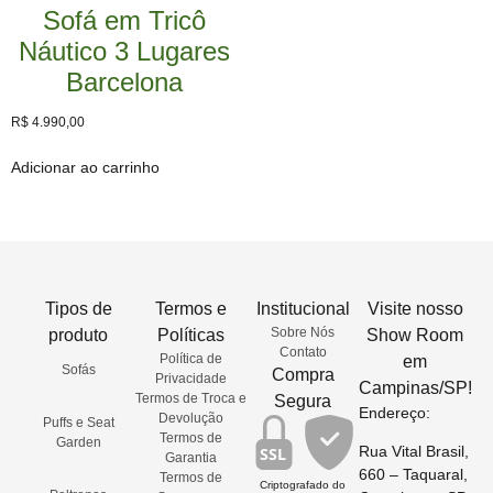
Sofá em Tricô
Náutico 3 Lugares
Barcelona
R$
4.990,00
Adicionar ao carrinho
Tipos de
Termos e
Institucional
Visite nosso
Sobre Nós
produto
Políticas
Show Room
Contato
Política de
em
Sofás
Compra
Privacidade
Campinas/SP!
Termos de Troca e
Segura
Endereço:
Devolução
Puffs e Seat
Termos de
Garden
Rua Vital Brasil,
SSL
Garantia
660 – Taquaral,
Termos de
Criptografado do