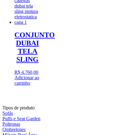
CONJUNTO
DUBAI
TELA
SLING
R$
4.760,00
Adicionar ao
carrinho
Tipos de produto
Sofás
Puffs e Seat Garden
Poltronas
Ombrelones
Móveis Pool Área