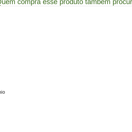
uem compra esse produto também procu
nio