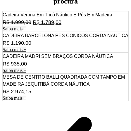
procura
Cadeira Verona Em Tricô Náutico E Pés Em Madeira
O
O
R$
1.999,00
R$
1.789,00
Saiba mais +
preço
preço
CADEIRA BARCELONA PÉS CÔNICOS CORDA NÁUTICA
original
atual
R$
1.190,00
era:
é:
Saiba mais +
R$ 1.999,00.
R$ 1.789,00.
CADEIRA MADRI SEM BRAÇOS CORDA NÁUTICA
R$
935,00
Saiba mais +
MESA DE CENTRO BALLI QUADRADA COM TAMPO EM
MADEIRA JEQUITIBÁ CORDA NÁUTICA
R$
2.974,15
Saiba mais +