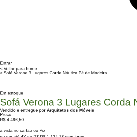
Entrar
< Voltar para home
> Sofá Verona 3 Lugares Corda Náutica Pé de Madeira
Em estoque
Sofá Verona 3 Lugares Corda 
Vendido e entregue por
Arquitetos dos Móveis
Preço:
R$
4.496,50
à vista no cartão ou Pix
ou em até 4X de R$
R$
1.124,13
sem juros