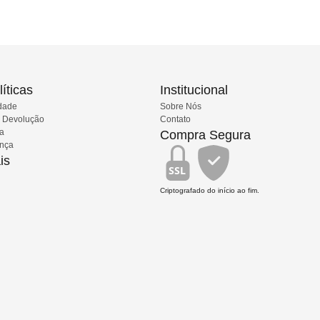
íticas
Institucional
idade
Sobre Nós
e Devolução
Contato
ia
Compra Segura
ança
is
SSL
Criptografado do início ao fim.