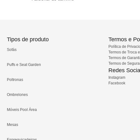
Tipos de produto
Termos e Pol
Política de Privac
Sofás
Termos de Troca 
Termos de Garant
Termos de Segur
Puffs e Seat Garden
Redes Socia
Instagram
Poltronas
Facebook
Ombrelones
Móveis Pool Área
Mesas
Espreguiçadeiras