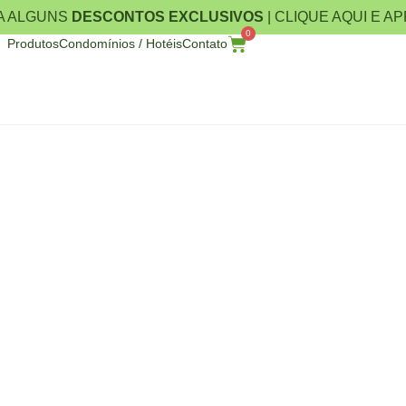
A ALGUNS
DESCONTOS EXCLUSIVOS
| CLIQUE AQUI E A
0
Produtos
Condomínios / Hotéis
Contato