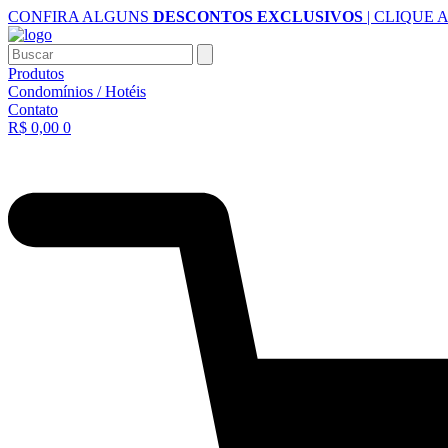
Ir
CONFIRA ALGUNS
DESCONTOS EXCLUSIVOS
| CLIQUE 
para
o
Buscar
conteúdo
Produtos
Condomínios / Hotéis
Contato
R$
0,00
0