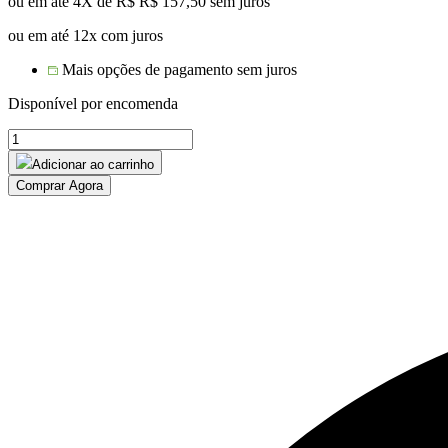
ou em até 4X de R$
R$
157,50
sem juros
ou em até 12x com juros
Mais opções de pagamento sem juros
Disponível por encomenda
MESA
LATERAL
Adicionar ao carrinho
ALUMINIO
Comprar Agora
SAVANA
quantidade