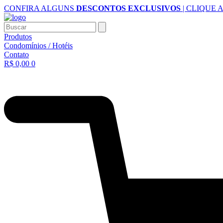
Ir
CONFIRA ALGUNS
DESCONTOS EXCLUSIVOS
| CLIQUE 
para
o
Buscar
conteúdo
Produtos
Condomínios / Hotéis
Contato
R$
0,00
0