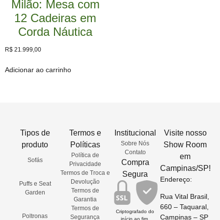
Milão: Mesa com
12 Cadeiras em
Corda Náutica
R$
21.999,00
Adicionar ao carrinho
Tipos de
Termos e
Institucional
Visite nosso
Sobre Nós
produto
Políticas
Show Room
Contato
Política de
em
Sofás
Compra
Privacidade
Campinas/SP!
Termos de Troca e
Segura
Endereço:
Devolução
Puffs e Seat
Termos de
Garden
Rua Vital Brasil,
SSL
Garantia
660 – Taquaral,
Termos de
Criptografado do
Poltronas
Campinas – SP
Segurança
início ao fim.