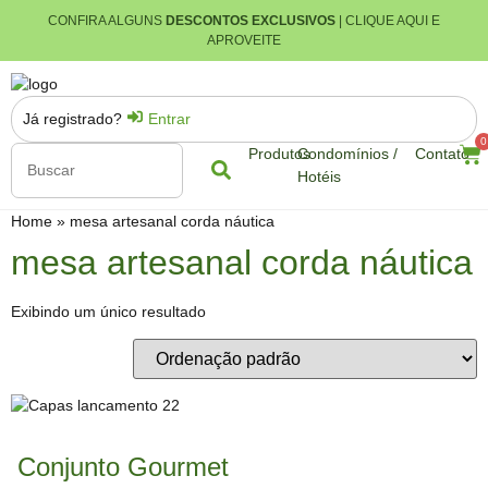
CONFIRA ALGUNS
DESCONTOS EXCLUSIVOS
| CLIQUE AQUI E
APROVEITE
Já registrado?
Entrar
0
Produtos
Condomínios /
Contato
Hotéis
Home
»
mesa artesanal corda náutica
mesa artesanal corda náutica
Exibindo um único resultado
Conjunto Gourmet