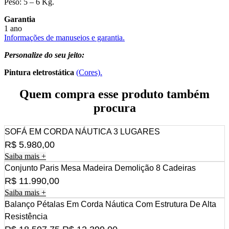
Peso: 5 – 6 Kg.
Garantia
1 ano
Informações de manuseios e garantia.
Personalize do seu jeito:
Pintura eletrostática
(Cores).
Quem compra esse produto também
procura
SOFÁ EM CORDA NÁUTICA 3 LUGARES
R$
5.980,00
Saiba mais +
Conjunto Paris Mesa Madeira Demolição 8 Cadeiras
R$
11.990,00
Saiba mais +
Balanço Pétalas Em Corda Náutica Com Estrutura De Alta
Resistência
O
O