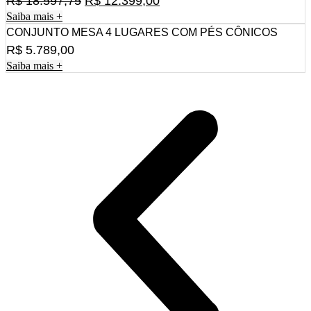
R$
18.597,75
R$
12.399,00
Saiba mais +
preço
preço
CONJUNTO MESA 4 LUGARES COM PÉS CÔNICOS
original
atual
R$
5.789,00
era:
é:
Saiba mais +
R$ 18.597,75.
R$ 12.399,00.